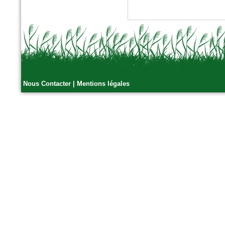
n°389 Mai 2016
Paysage actualité
Fascines en fibres de bois
Nous Contacter
|
Mentions légales
n°5 - Avril 2016
SolScope Mag
Confinement des terres et
granulats par géoalvéoles