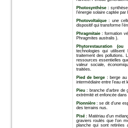
Photosynthèse
: synthèse
l'énergie solaire captée par
n°179 - Mars 2017
Photovoltaïque
: une cell
Conception, réalisation et
gestion des espaces verts et
dispositif qui transforme l'
des aménagements urbains
Phragmitaie
: formation v
Espace publique et paysage
Phragmites australis ).
Phytorestauration (ou 
technologies qui utilisen
traitement des pollutions. 
ressources essentielles que 
valeur sociale, économiq
traitées.
Pied de berge
: berge au 
intermédiaire entre l'eau et 
Pieu
: branche d'arbre de g
extrémité et enfoncée dans l
n°79 - Mars 2017
Pionnière
: se dit d'une es
Le magazine des paysagistes
et des artisans de la nature
des terrains nus.
Profession paysagiste
Pisé
: Matériau d'un mélange
graviers roulés que l'on 
planche qui sont retirées