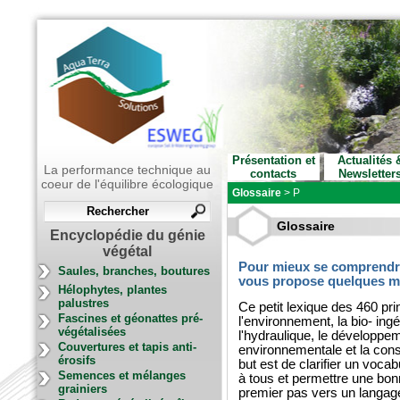
Présentation et
Actualités 
La performance technique au
contacts
Newsletter
coeur de l'équilibre écologique
Glossaire
> P
Glossaire
Encyclopédie du génie
végétal
Pour mieux se comprendre
Saules, branches, boutures
vous propose quelques mot
Hélophytes, plantes
palustres
Ce petit lexique des 460 pr
Fascines et géonattes pré-
l'environnement, la bio- in
végétalisées
l'hydraulique, le développem
Couvertures et tapis anti-
environnementale et la const
érosifs
but est de clarifier un vocabu
Semences et mélanges
à tous et permettre une bo
grainiers
premier pas vers un langage