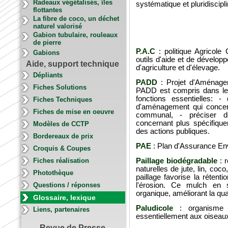
Radeaux végétalisés, îles
systématique et pluridiscipli
flottantes
La fibre de coco, un déchet
naturel valorisé
Gabion tubulaire, rouleaux
de pierre
P.A.C
: politique Agricole
Gabions
outils d'aide et de dévelo
Aide, support technique
d'agriculture et d'élevage.
Dépliants
PADD
: Projet d'Aménage
Fiches Solutions
PADD est compris dans le 
fonctions essentielles: - 
Fiches Techniques
d'aménagement qui concerne
Fiches de mise en oeuvre
communal, - préciser de
concernant plus spécifiqu
Modèles de CCTP
des actions publiques.
Bordereaux de prix
PAE
: Plan d'Assurance En
Croquis & Coupes
Fiches réalisation
Paillage biodégradable
: r
naturelles de jute, lin, coco
Photothèque
paillage favorise la rétentio
Questions / réponses
l'érosion. Ce mulch en 
organique, améliorant la qua
Glossaire, lexique
Paludicole
: organisme q
Liens, partenaires
essentiellement aux oiseau
Revue de Presse