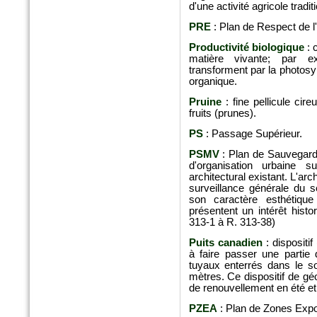
d'une activité agricole tradi
PRE
: Plan de Respect de 
Productivité biologique
: 
matière vivante; par ex
transforment par la photos
organique.
Pruine
: fine pellicule cir
n°5869 Mai 2016
fruits (prunes).
Le moniteur
PS
: Passage Supérieur.
Fagots de fibres épuratoires
PSMV
: Plan de Sauvegarde
d'organisation urbaine s
architectural existant. L'ar
surveillance générale du 
son caractère esthétiqu
présentent un intérêt histo
313-1 à R. 313-38)
Puits canadien
: dispositif
à faire passer une partie 
tuyaux enterrés dans le so
mètres. Ce dispositif de géo
de renouvellement en été et 
PZEA
: Plan de Zones Exp