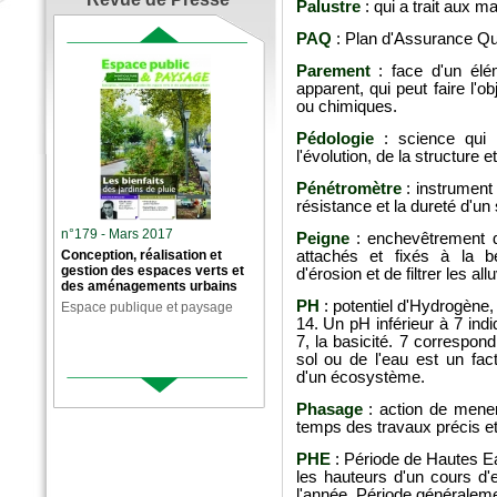
Palustre
: qui a trait aux ma
PAQ
: Plan d'Assurance Qu
Parement
: face d'un élé
apparent, qui peut faire l
ou chimiques.
Pédologie
: science qui 
l'évolution, de la structure e
Pénétromètre
: instrument
résistance et la dureté d'un 
n°179 - Mars 2017
Peigne
: enchevêtrement d
Conception, réalisation et
attachés et fixés à la b
gestion des espaces verts et
d'érosion et de filtrer les al
des aménagements urbains
PH
: potentiel d'Hydrogène, 
Espace publique et paysage
14. Un pH inférieur à 7 ind
7, la basicité. 7 correspond 
sol ou de l'eau est un fac
d'un écosystème.
Phasage
: action de mener
temps des travaux précis et
PHE
: Période de Hautes Ea
les hauteurs d'un cours d'
l'année. Période généraleme