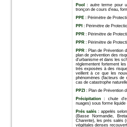
Pool
: autre terme pour un
n°175 - Octobre 2016
tronçon de cours d'eau, for
Horticulture et Paysage
PPE
: Périmètre de Protect
Noues végétalisées : palier
l’imperméabilisation des sols
PPI
: Périmètre de Protecti
PPR
: Périmètre de Protect
PPR
: Périmètre de Protect
PPR
: Plan de Prévention de
plan de prévention des risq
d'urbanisme et dans les sc
réglementent fortement les
très exposées à des risque
veillent à ce que les nouv
phénomènes (facteurs de r
cas de catastrophe naturell
Hors-Série - Juillet 2016
PPZI
: Plan de Prévention 
CHANTIERS DE FRANCE
Précipitation
: chute d'ea
AquaTerra Solutions : Géo-
nuages) sous forme liquide o
alvéoles XXL
Prés salés
: appelés selon
(Basse Normandie, Bret
Charente), les prés salés 
végétales denses recouvert