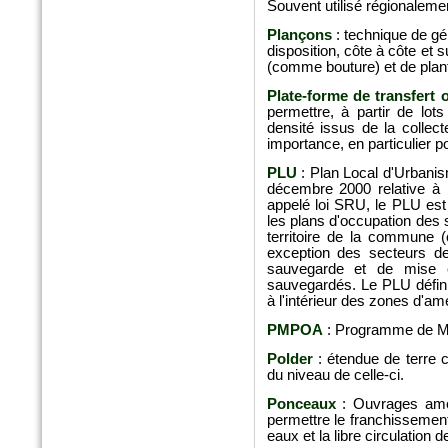
Souvent utilisé régionalemen
Plançons
: technique de gén
disposition, côte à côte et 
(comme bouture) et de plan
Plate-forme de transfert
permettre, à partir de lots
densité issus de la collec
importance, en particulier po
PLU
: Plan Local d'Urbanism
n°77 Janv 2017
décembre 2000 relative à l
Le magazine des paysagistes
appelé loi SRU, le PLU est
et des artisans de la nature
les plans d'occupation des 
territoire de la commune 
Profession paysagiste
exception des secteurs d
sauvegarde et de mise 
sauvegardés. Le PLU défini
à l'intérieur des zones d'
PMPOA
: Programme de Maî
Polder
: étendue de terre 
du niveau de celle-ci.
Ponceaux
: Ouvrages amé
permettre le franchissement
eaux et la libre circulation 