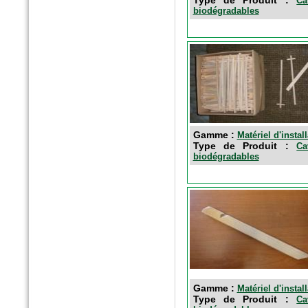
Ca
biodégradables
n°5869 Mai 2016
Le moniteur
Gamme :
Matériel d'instal
Fagots de fibres épuratoires
Type de Produit :
Ca
biodégradables
Gamme :
Matériel d'instal
Type de Produit :
Ca