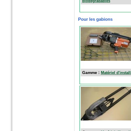
n°389 Mai 2016
biodégradables
Paysage actualité
Fascines en fibres de bois
Pour les gabions
Gamme :
Matériel d'instal
n°5 - Avril 2016
SolScope Mag
Confinement des terres et
granulats par géoalvéoles