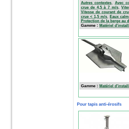
,
Autres contextes
Avec co
,
crue de 4,5 à 7 m/s
Vit
Vitesse de courant de cru
n°179 - Mars 2017
,
crue < 1,5 m/s
Eaux calm
Protection de la berge au 
Conception, réalisation et
gestion des espaces verts et
Gamme :
Matériel d'instal
des aménagements urbains
Espace publique et paysage
Gamme :
Matériel d'instal
n°79 - Mars 2017
Pour tapis anti-érosifs
Le magazine des paysagistes
et des artisans de la nature
Profession paysagiste