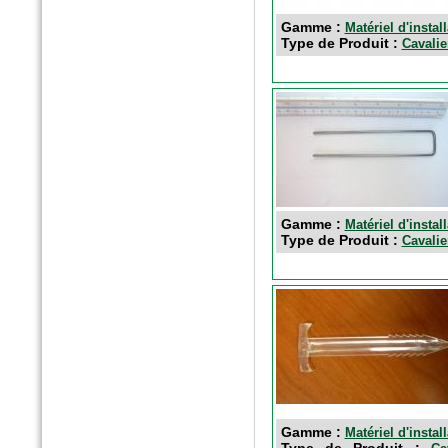
Gamme :
Matériel d'instal
n°175 - Octobre 2016
Type de Produit :
Cavalie
Horticulture et Paysage
Noues végétalisées : palier
l’imperméabilisation des sols
Gamme :
Matériel d'instal
Type de Produit :
Cavalie
Hors-Série - Juillet 2016
CHANTIERS DE FRANCE
AquaTerra Solutions : Géo-
alvéoles XXL
Gamme :
Matériel d'instal
Type de Produit :