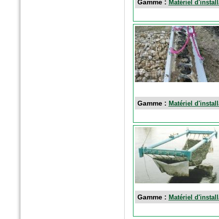
Gamme :
Matériel d'instal
n°40 - Avril 2016
Egis contact
Le parc du Heyritz, nouveau
poumon vert de Strasbourg
Gamme :
Matériel d'instal
Gamme :
Matériel d'instal