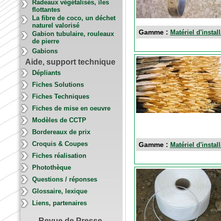
Radeaux végétalisés, îles
flottantes
La fibre de coco, un déchet
naturel valorisé
Gamme :
Matériel d'instal
Gabion tubulaire, rouleaux
de pierre
Gabions
Aide, support technique
Dépliants
Fiches Solutions
Fiches Techniques
Fiches de mise en oeuvre
Modèles de CCTP
Bordereaux de prix
Croquis & Coupes
Gamme :
Matériel d'instal
Fiches réalisation
Photothèque
Questions / réponses
Glossaire, lexique
Liens, partenaires
Revue de Presse