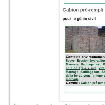
Gabion pré-rempli
n°179 - Mars 2017
Conception, réalisation et
pour le génie civil
gestion des espaces verts et
des aménagements urbains
Espace publique et paysage
Contexte environnemen
,
fleuve
Erosion hydrauliq
,
,
Marnage
Batillage fort
B
,
crue de 4,5 à 7 m/s
Vit
,
,
Marnage
Batillage fort
Ba
de la berge sous la ligne 
marnage
n°79 - Mars 2017
Gamme :
Gabion pré-remp
Le magazine des paysagistes
et des artisans de la nature
Profession paysagiste