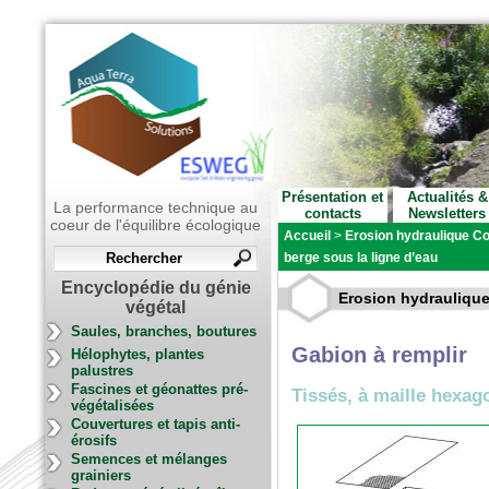
Présentation et
Actualités &
La performance technique au
contacts
Newsletters
coeur de l'équilibre écologique
Accueil
>
Erosion hydraulique Co
berge sous la ligne d’eau
Encyclopédie du génie
Erosion hydraulique 
végétal
Saules, branches, boutures
Gabion à remplir
Hélophytes, plantes
palustres
Fascines et géonattes pré-
Tissés, à maille hexag
végétalisées
Couvertures et tapis anti-
érosifs
Semences et mélanges
grainiers