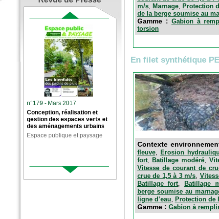
,
,
m/s
Marnage
Protection d
de la berge soumise au m
Gamme :
Gabion à rempl
torsion
En filet synthétique P
n°179 - Mars 2017
Conception, réalisation et
gestion des espaces verts et
des aménagements urbains
Espace publique et paysage
Contexte environnemen
,
fleuve
Erosion hydrauliq
,
,
fort
Batillage modéré
Vit
Vitesse de courant de cru
,
crue de 1,5 à 3 m/s
Vitess
,
Batillage fort
Batillage 
berge soumise au marnag
,
ligne d’eau
Protection de 
Gamme :
Gabion à rempli