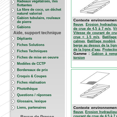
Radeaux végétalisés, îles
flottantes
La fibre de coco, un déchet
naturel valorisé
Gabion tubulaire, rouleaux
Contexte environnemen
de pierre
,
fleuve
Erosion hydrauliqu
Gabions
,
de crue de 4,5 à 7 m/s
Vi
Aide, support technique
Vitesse de courant de cru
,
crue < 1,5 m/s
Batillag
Dépliants
,
calmes
Batillage modéré
Fiches Solutions
berge au dessus de la lign
,
de la ligne d’eau
Protectio
Fiches Techniques
Gamme :
Gabion à rempl
Fiches de mise en oeuvre
torsion
Modèles de CCTP
Bordereaux de prix
Croquis & Coupes
Fiches réalisation
Photothèque
Questions / réponses
Glossaire, lexique
Contexte environnemen
Liens, partenaires
,
fleuve
Erosion hydrauliqu
courant de crue de 4,5 à 7
Revue de Presse