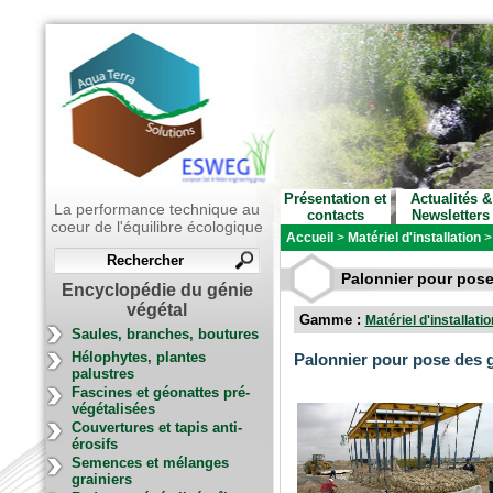
Présentation et
Actualités &
La performance technique au
contacts
Newsletters
coeur de l'équilibre écologique
Accueil
>
Matériel d'installation
Palonnier pour pos
Encyclopédie du génie
végétal
Gamme :
Matériel d'installatio
Saules, branches, boutures
Hélophytes, plantes
Palonnier pour pose des 
palustres
Fascines et géonattes pré-
végétalisées
Couvertures et tapis anti-
érosifs
Semences et mélanges
grainiers