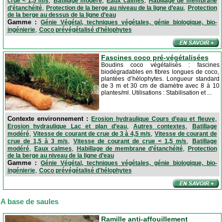
,
,
,
crue < 1,5 m/s
Batillage modéré
Eaux calmes
Habillage de membrane
,
,
d’étanchéité
Protection de la berge au niveau de la ligne d’eau
Protection
de la berge au dessus de la ligne d’eau
Gamme :
Génie Végétal, techniques végétales, génie biologique, bio-
,
ingénierie
Coco prévégétalisé d'hélophytes
Fascines coco pré-végétalisées
Boudins coco végétalisés : fascines
biodégradables en fibres longues de coco,
plantées d’hélophytes. Longueur standard
de 3 m et 30 cm de diamètre avec 8 à 10
plantes/ml. Utilisations : Stabilisation et ...
Contexte environnement :
,
Erosion hydraulique Cours d’eau et fleuve
,
,
Erosion hydraulique Lac et plan d’eau
Autres contextes
Batillage
,
,
modéré
Vitesse de courant de crue de 3 à 4,5 m/s
Vitesse de courant de
,
,
crue de 1,5 à 3 m/s
Vitesse de courant de crue < 1,5 m/s
Batillage
,
,
,
modéré
Eaux calmes
Habillage de membrane d’étanchéité
Protection
de la berge au niveau de la ligne d’eau
Gamme :
Génie Végétal, techniques végétales, génie biologique, bio-
,
ingénierie
Coco prévégétalisé d'hélophytes
A base de saules
Ramille anti-affouillement