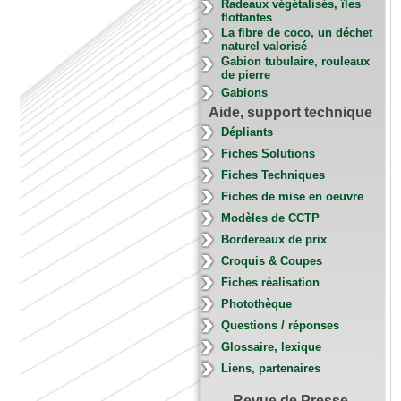
Radeaux végétalisés, îles
flottantes
La fibre de coco, un déchet
naturel valorisé
Gabion tubulaire, rouleaux
de pierre
Gabions
Aide, support technique
Dépliants
Fiches Solutions
Fiches Techniques
Fiches de mise en oeuvre
Modèles de CCTP
Bordereaux de prix
Croquis & Coupes
Fiches réalisation
Photothèque
Questions / réponses
Glossaire, lexique
Liens, partenaires
Revue de Presse