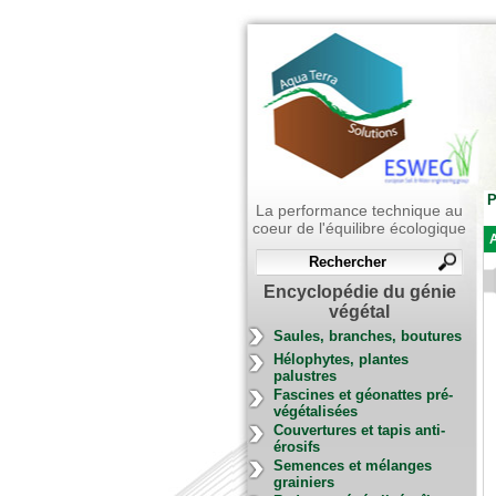
P
La performance technique au
coeur de l'équilibre écologique
A
Encyclopédie du génie
végétal
Saules, branches, boutures
Hélophytes, plantes
palustres
Fascines et géonattes pré-
végétalisées
Couvertures et tapis anti-
érosifs
Semences et mélanges
grainiers