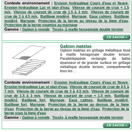
Contexte environnement :
,
Erosion hydraulique Cours d’eau et fleuve
,
Erosion hydraulique Lac et plan d’eau
Vitesse de courant de crue < 1,5
,
,
m/s
Vitesse de courant de crue de 1,5 à 3 m/s
Vitesse de courant de
,
,
,
,
crue de 3 à 4,5 m/s
Batillage modéré
Marnage
Eaux calmes
Batillage
,
,
,
modéré
Marnage
Protection de la berge au niveau de la ligne d’eau
Protection de la berge soumise au marnage
Gamme :
,
Gabion à remplir
Tissés, à maille hexagonale double torsion
Gabion matelas
Gabion matelas en grillage métallique tissé
à maille hexagonale double torsion.
Parallélépipède rectangle de faible
épaisseur et de grande surface en grillage
métallique double torsion, compartimenté
tous les ...
Contexte environnement :
,
Erosion hydraulique Cours d’eau et fleuve
,
Erosion hydraulique Lac et plan d’eau
Vitesse de courant de crue de 4,5 à
,
,
7 m/s
Vitesse de courant de crue de 3 à 4,5 m/s
Vitesse de courant de
,
,
crue de 1,5 à 3 m/s
Vitesse de courant de crue < 1,5 m/s
Batillage
,
,
,
,
,
modéré
Batillage fort
Marnage
Eaux calmes
Batillage modéré
,
,
Batillage fort
Marnage
Protection de la berge au dessus de la ligne
,
,
d’eau
Protection de la berge au niveau de la ligne d’eau
Protection de la
berge sous la ligne d’eau
Gamme :
,
Gabion à remplir
Tissés, à maille hexagonale double torsion