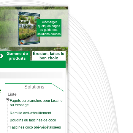
Gamme de
Érosion, faites le
produits
bon choix
Solutions
e
Liste
Fagots ou branches pour fascine
ou tressage
Ramille anti-affouillement
Boudins ou fascines de coco
Fascines coco pré-végétalisées