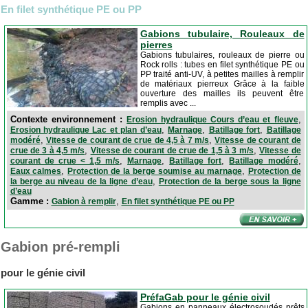
En filet synthétique PE ou PP
Gabions tubulaire, Rouleaux de
pierres
Gabions tubulaires, rouleaux de pierre ou
Rock rolls : tubes en filet synthétique PE ou
PP traité anti-UV, à petites mailles à remplir
de matériaux pierreux Grâce à la faible
ouverture des mailles ils peuvent être
remplis avec ...
Contexte environnement :
,
Erosion hydraulique Cours d’eau et fleuve
,
,
,
Erosion hydraulique Lac et plan d’eau
Marnage
Batillage fort
Batillage
,
,
modéré
Vitesse de courant de crue de 4,5 à 7 m/s
Vitesse de courant de
,
,
crue de 3 à 4,5 m/s
Vitesse de courant de crue de 1,5 à 3 m/s
Vitesse de
,
,
,
,
courant de crue < 1,5 m/s
Marnage
Batillage fort
Batillage modéré
,
,
Eaux calmes
Protection de la berge soumise au marnage
Protection de
,
la berge au niveau de la ligne d’eau
Protection de la berge sous la ligne
d’eau
Gamme :
,
Gabion à remplir
En filet synthétique PE ou PP
Gabion pré-rempli
pour le génie civil
PréfaGab pour le génie civil
Gabions en panneaux électrosoudés prêts