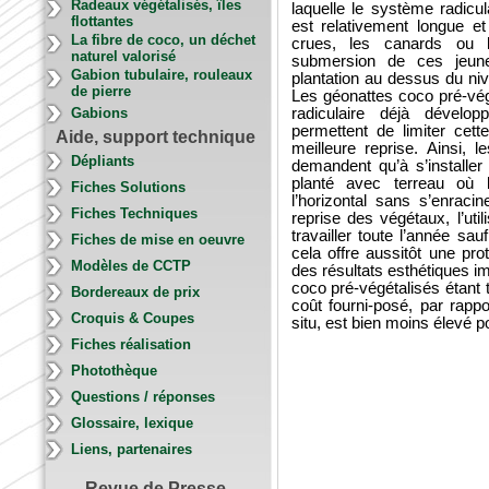
Radeaux végétalisés, îles
laquelle le système radicu
flottantes
est relativement longue et
La fibre de coco, un déchet
crues, les canards ou 
naturel valorisé
submersion de ces jeune
Gabion tubulaire, rouleaux
plantation au dessus du ni
de pierre
Les géonattes coco pré-vég
Gabions
radiculaire déjà dévelo
permettent de limiter cett
Aide, support technique
meilleure reprise. Ainsi, 
Dépliants
demandent qu’à s’installer
planté avec terreau où 
Fiches Solutions
l’horizontal sans s’enraci
Fiches Techniques
reprise des végétaux, l’uti
travailler toute l’année sau
Fiches de mise en oeuvre
cela offre aussitôt une pro
Modèles de CCTP
des résultats esthétiques 
coco pré-végétalisés étant t
Bordereaux de prix
coût fourni-posé, par rapp
Croquis & Coupes
situ, est bien moins élevé p
Fiches réalisation
Photothèque
Questions / réponses
Glossaire, lexique
Liens, partenaires
Revue de Presse