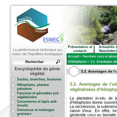
Présentation et
Actualités 
La performance technique au
contacts
Newsletter
coeur de l'équilibre écologique
Accueil
>
Fascines coco et géona
d’hélophytes
>
3.2. Avantages de
Encyclopédie du génie
3.2. Avantages de l’
végétal
Saules, branches, boutures
3.2.
Av
antages de l’ut
Hélophytes, plantes
palustres
végétalisées d’hélophy
Fascines et géonattes pré-
végétalisées
La plantation in-situ de
Couvertures et tapis anti-
d’hélophytes donne souvent 
érosifs
La sécheresse, la submersi
Semences et mélanges
raison d’eux. En effet, l
grainiers
géotextile coco ou bionatte 