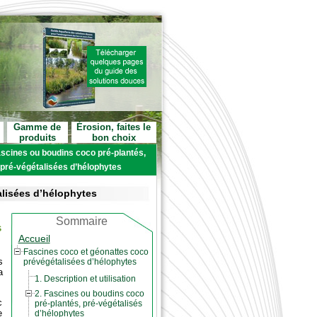
Gamme de
Érosion, faites le
produits
bon choix
ascines ou boudins coco pré-plantés,
o pré-végétalisées d’hélophytes
alisées d’hélophytes
Sommaire
s
Accueil
Fascines coco et géonattes coco
s
prévégétalisées d’hélophytes
a
1. Description et utilisation
2. Fascines ou boudins coco
c
pré-plantés, pré-végétalisés
e
d’hélophytes