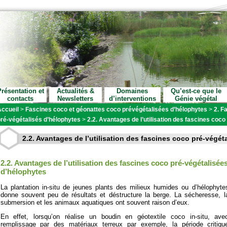
résentation et
Actualités &
Domaines
Qu’est-ce que le
contacts
Newsletters
d’interventions
Génie végétal
ccueil
>
Fascines coco et géonattes coco prévégétalisées d’hélophytes
>
2. F
ré-végétalisés d’hélophytes
>
2.2. Avantages de l’utilisation des fascines coc
2.2. Avantages de l’utilisation des fascines coco pré-végét
2.2. Avantages de l’utilisation des fascines coco pré-végétalisée
d’hélophytes
La plantation in-situ de jeunes plants des milieux humides ou d’hélophyte
donne souvent peu de résultats et déstructure la berge. La sécheresse, l
submersion et les animaux aquatiques ont souvent raison d’eux.
En effet, lorsqu’on réalise un boudin en géotextile coco in-situ, ave
remplissage par des matériaux terreux par exemple, la période critiqu