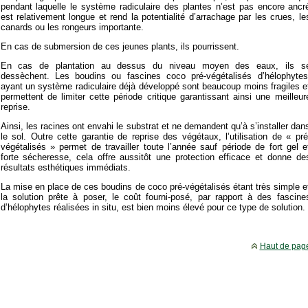
pendant laquelle le système radiculaire des plantes n’est pas encore ancr
est relativement longue et rend la potentialité d’arrachage par les crues, le
canards ou les rongeurs importante.
En cas de submersion de ces jeunes plants, ils pourrissent.
En cas de plantation au dessus du niveau moyen des eaux, ils s
dessèchent. Les boudins ou fascines coco pré-végétalisés d’hélophytes
ayant un système radiculaire déjà développé sont beaucoup moins fragiles e
permettent de limiter cette période critique garantissant ainsi une meilleur
reprise.
Ainsi, les racines ont envahi le substrat et ne demandent qu’à s’installer dan
le sol. Outre cette garantie de reprise des végétaux, l’utilisation de « pré
végétalisés » permet de travailler toute l’année sauf période de fort gel e
forte sécheresse, cela offre aussitôt une protection efficace et donne de
résultats esthétiques immédiats.
La mise en place de ces boudins de coco pré-végétalisés étant très simple e
la solution prête à poser, le coût fourni-posé, par rapport à des fascine
d’hélophytes réalisées in situ, est bien moins élevé pour ce type de solution.
Haut de pag