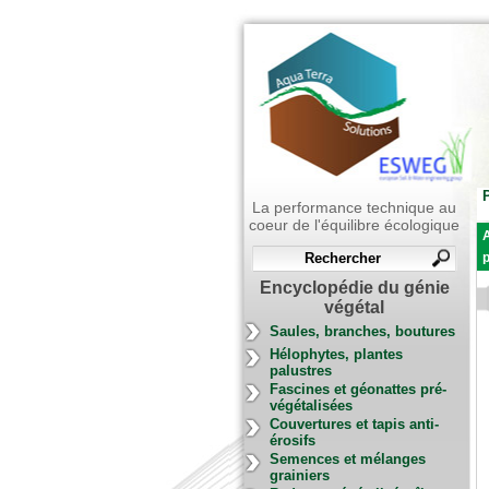
P
La performance technique au
coeur de l'équilibre écologique
A
p
Encyclopédie du génie
végétal
Saules, branches, boutures
Hélophytes, plantes
palustres
Fascines et géonattes pré-
végétalisées
Couvertures et tapis anti-
érosifs
Semences et mélanges
grainiers