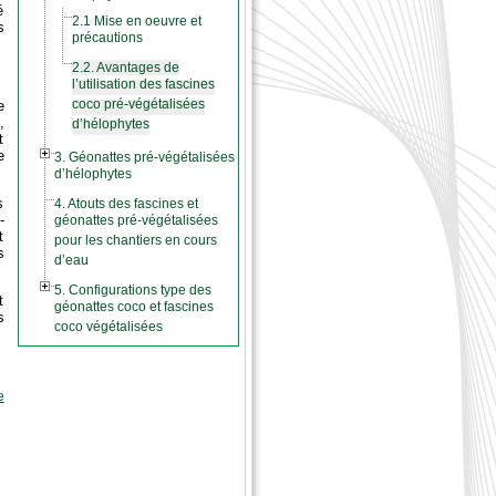
é
2.1 Mise en oeuvre et
s
précautions
2.2. Avantages de
l’utilisation des fascines
coco pré-végétalisées
e
,
d’hélophytes
t
e
3. Géonattes pré-végétalisées
d’hélophytes
s
4. Atouts des fascines et
-
géonattes pré-végétalisées
t
pour les chantiers en cours
s
d’eau
5. Configurations type des
t
géonattes coco et fascines
s
coco végétalisées
e