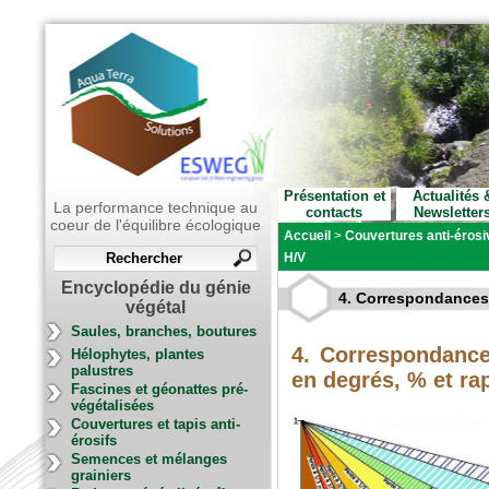
Présentation et
Actualités 
La performance technique au
contacts
Newsletter
coeur de l'équilibre écologique
Accueil
>
Couvertures anti-érosiv
H/V
Encyclopédie du génie
4. Correspondances 
végétal
Saules, branches, boutures
4. Correspondance
Hélophytes, plantes
palustres
en degrés, % et ra
Fascines et géonattes pré-
végétalisées
Couvertures et tapis anti-
érosifs
Semences et mélanges
grainiers