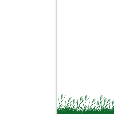
n°77 Janv 2017
Le magazine des paysagistes
et des artisans de la nature
Profession paysagiste