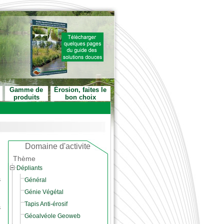
Gamme de
Érosion, faites le
produits
bon choix
Domaine d'activite
Thème
Dépliants
s
Général
Génie Végétal
Tapis Anti-érosif
s
Géoalvéole Geoweb