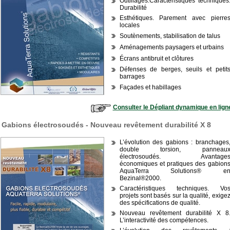
Outillages.Caractéristiques techniques
Durabilité
Esthétiques. Parement avec pierre
locales
Soutènements, stabilisation de talus
Aménagements paysagers et urbains
Écrans antibruit et clôtures
Défenses de berges, seuils et petit
barrages
Façades et habillages
Consulter le Dépliant dynamique en lign
Gabions électrosoudés - Nouveau revêtement durabilité X 8
L’évolution des gabions : branchages
double torsion, panneau
électrosoudés. Avantage
économiques et pratiques des gabion
AquaTerra Solutions® e
Bezinal®2000.
Caractéristiques techniques. Vo
projets sont basés sur la qualité, exige
des spécifications de qualité.
Nouveau revêtement durabilité X 8
L’interactivité des compétences.