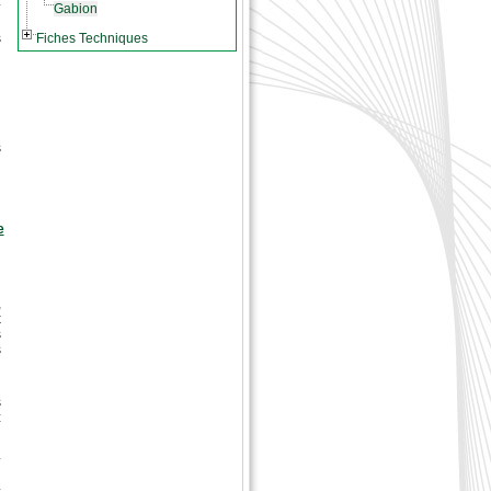
.
Gabion
s
Fiches Techniques
s
e
,
x
s
s
n
s
z
.