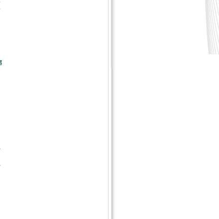
:
.
u
t
-
-