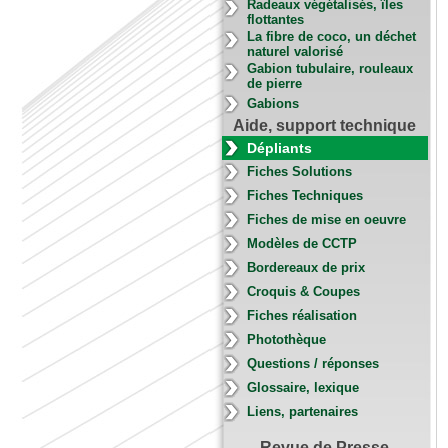
Radeaux végétalisés, îles
flottantes
La fibre de coco, un déchet
naturel valorisé
Gabion tubulaire, rouleaux
de pierre
Gabions
Aide, support technique
Dépliants
Fiches Solutions
Fiches Techniques
Fiches de mise en oeuvre
Modèles de CCTP
Bordereaux de prix
Croquis & Coupes
Fiches réalisation
Photothèque
Questions / réponses
Glossaire, lexique
Liens, partenaires
Revue de Presse