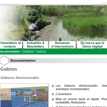
résentation et
Actualités &
Domaines
Qu’est-ce que le
contacts
Newsletters
d’interventions
Génie végétal
Documentation
>
Dépliant
>
Gabion
Documentation
Gabion
Gabions électrosoudés
Les Gabions électrosoudés. De
avantages incomparables :
Couvertures
Mise en oeuvre facile et rapide. Plu
compétitifs. Modulaires